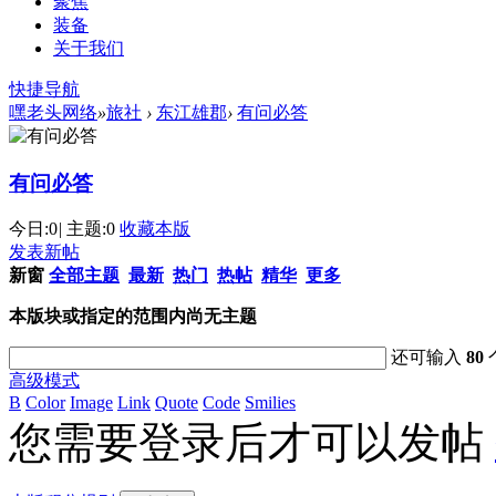
聚焦
装备
关于我们
快捷导航
嘿老头网络
»
旅社
›
东江雄郡
›
有问必答
有问必答
今日:
0
|
主题:
0
收藏本版
发表新帖
新窗
全部主题
最新
热门
热帖
精华
更多
本版块或指定的范围内尚无主题
还可输入
80
高级模式
B
Color
Image
Link
Quote
Code
Smilies
您需要登录后才可以发帖