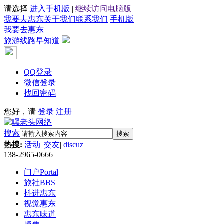
请选择
进入手机版
|
继续访问电脑版
我要去惠东
关于我们
联系我们
手机版
我要去惠东
旅游线路早知道
QQ登录
微信登录
找回密码
您好，请
登录
注册
搜索
搜索
热搜:
活动
|
交友
|
discuz
|
138-2965-0666
门户
Portal
旅社
BBS
抖进惠东
视觉惠东
惠东味道