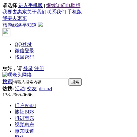
请选择
进入手机版
|
继续访问电脑版
我要去惠东
关于我们
联系我们
手机版
我要去惠东
旅游线路早知道
QQ登录
微信登录
找回密码
您好，请
登录
注册
搜索
搜索
热搜:
活动
|
交友
|
discuz
|
138-2965-0666
门户
Portal
旅社
BBS
抖进惠东
视觉惠东
惠东味道