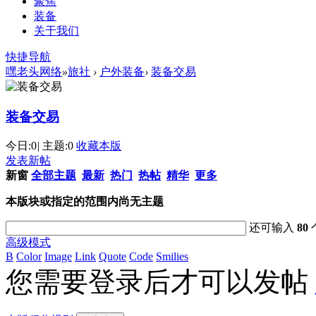
聚焦
装备
关于我们
快捷导航
嘿老头网络
»
旅社
›
户外装备
›
装备交易
装备交易
今日:
0
|
主题:
0
收藏本版
发表新帖
新窗
全部主题
最新
热门
热帖
精华
更多
本版块或指定的范围内尚无主题
还可输入
80
高级模式
B
Color
Image
Link
Quote
Code
Smilies
您需要登录后才可以发帖