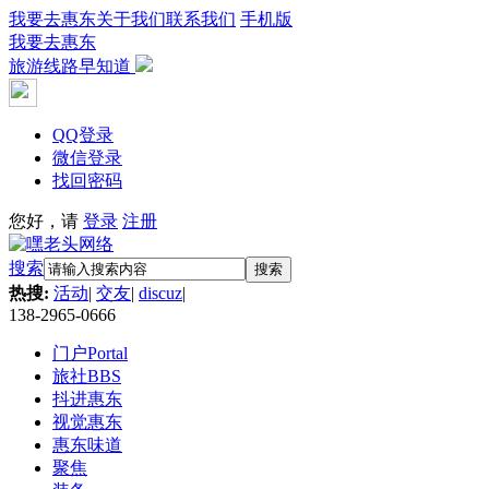
我要去惠东
关于我们
联系我们
手机版
我要去惠东
旅游线路早知道
QQ登录
微信登录
找回密码
您好，请
登录
注册
搜索
搜索
热搜:
活动
|
交友
|
discuz
|
138-2965-0666
门户
Portal
旅社
BBS
抖进惠东
视觉惠东
惠东味道
聚焦