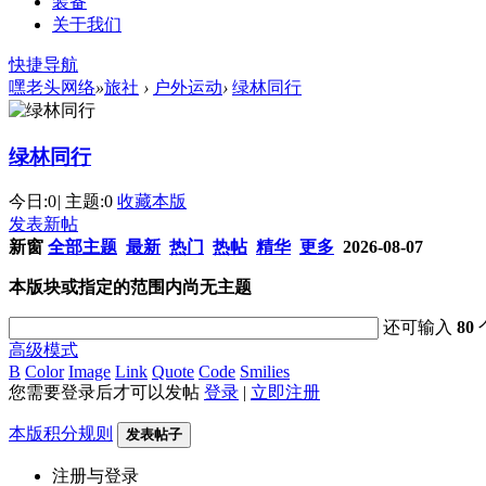
装备
关于我们
快捷导航
嘿老头网络
»
旅社
›
户外运动
›
绿林同行
绿林同行
今日:
0
|
主题:
0
收藏本版
发表新帖
新窗
全部主题
最新
热门
热帖
精华
更多
2026-08-07
本版块或指定的范围内尚无主题
还可输入
80
高级模式
B
Color
Image
Link
Quote
Code
Smilies
您需要登录后才可以发帖
登录
|
立即注册
本版积分规则
发表帖子
注册与登录