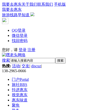
我要去惠东
关于我们
联系我们
手机版
我要去惠东
旅游线路早知道
QQ登录
微信登录
找回密码
您好，请
登录
注册
搜索
搜索
热搜:
活动
|
交友
|
discuz
|
138-2965-0666
门户
Portal
旅社
BBS
抖进惠东
视觉惠东
惠东味道
聚焦