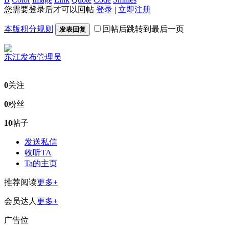
您需要登录后才可以回帖
登录
|
立即注册
本版积分规则
回帖后跳转到最后一页
发表回复
东江发布
管理员
0
关注
0
粉丝
10
帖子
发送私信
收听TA
Ta的主页
推荐阅读
更多+
会员达人
更多+
广告位