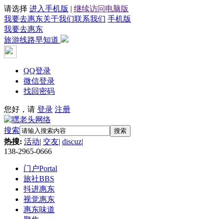
请选择
进入手机版
|
继续访问电脑版
我要去惠东
关于我们
联系我们
手机版
我要去惠东
旅游线路早知道
QQ登录
微信登录
找回密码
您好，请
登录
注册
搜索
搜索
热搜:
活动
|
交友
|
discuz
|
138-2965-0666
门户
Portal
旅社
BBS
抖进惠东
视觉惠东
惠东味道