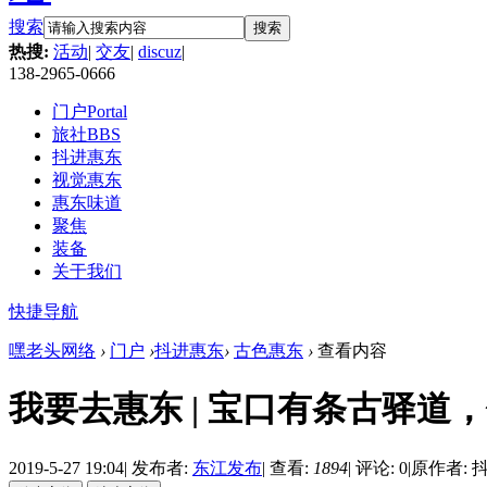
搜索
搜索
热搜:
活动
|
交友
|
discuz
|
138-2965-0666
门户
Portal
旅社
BBS
抖进惠东
视觉惠东
惠东味道
聚焦
装备
关于我们
快捷导航
嘿老头网络
›
门户
›
抖进惠东
›
古色惠东
›
查看内容
我要去惠东 | 宝口有条古驿道
2019-5-27 19:04
|
发布者:
东江发布
|
查看:
1894
|
评论: 0
|
原作者: 