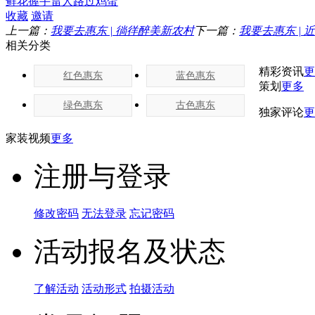
鲜花
握手
雷人
路过
鸡蛋
收藏
邀请
上一篇：
我要去惠东 | 徜徉醉美新农村
下一篇：
我要去惠东 |
相关分类
精彩资讯
更
红色惠东
蓝色惠东
策划
更多
绿色惠东
古色惠东
独家评论
更
家装视频
更多
注册与登录
修改密码
无法登录
忘记密码
活动报名及状态
了解活动
活动形式
拍摄活动