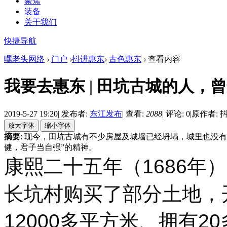
聚焦
装备
关于我们
快捷导航
嘿老头网络
›
门户
›
抖进惠东
›
古色惠东
›
查看内容
我要去惠东 | 田坑古城的人，
2019-5-27 19:20
|
发布者:
东江发布
|
查看:
2088
|
评论: 0
|
原作者: 
摘要
: 现今，田坑古城有不少房屋及城墙已经坍塌，城里也没
健，君子当自强”的精神。
康熙二十五年（1686年
长坑村购买了部分土地，
12000多平方米、拥有