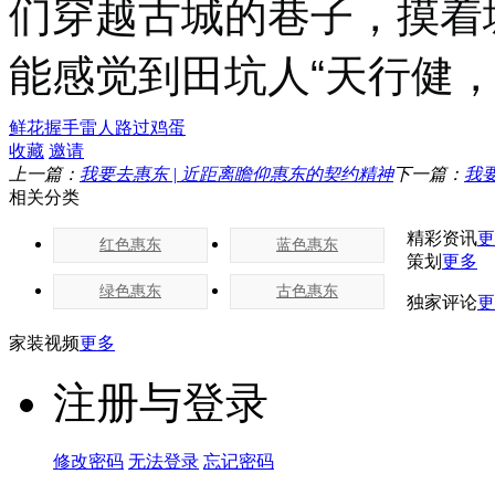
们穿越古城的巷子，摸着
能感觉到田坑人“天行健，
鲜花
握手
雷人
路过
鸡蛋
收藏
邀请
上一篇：
我要去惠东 | 近距离瞻仰惠东的契约精神
下一篇：
我
相关分类
精彩资讯
更
红色惠东
蓝色惠东
策划
更多
绿色惠东
古色惠东
独家评论
更
家装视频
更多
注册与登录
修改密码
无法登录
忘记密码