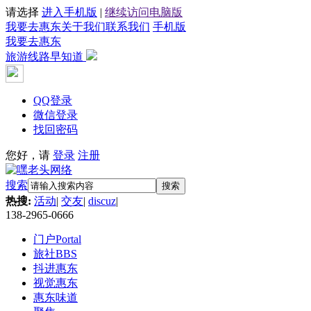
请选择
进入手机版
|
继续访问电脑版
我要去惠东
关于我们
联系我们
手机版
我要去惠东
旅游线路早知道
QQ登录
微信登录
找回密码
您好，请
登录
注册
搜索
搜索
热搜:
活动
|
交友
|
discuz
|
138-2965-0666
门户
Portal
旅社
BBS
抖进惠东
视觉惠东
惠东味道