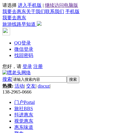
请选择
进入手机版
|
继续访问电脑版
我要去惠东
关于我们
联系我们
手机版
我要去惠东
旅游线路早知道
QQ登录
微信登录
找回密码
您好，请
登录
注册
搜索
搜索
热搜:
活动
|
交友
|
discuz
|
138-2965-0666
门户
Portal
旅社
BBS
抖进惠东
视觉惠东
惠东味道