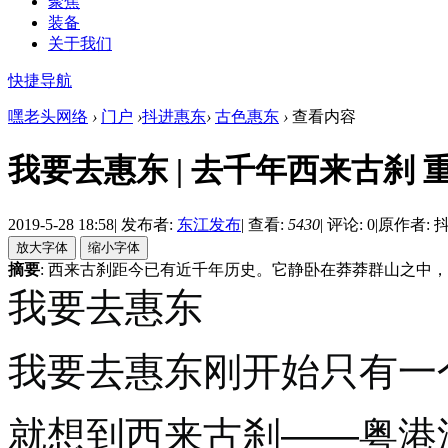
聚焦
装备
关于我们
快捷导航
嘿老头网络
›
门户
›
抖进惠东
›
古色惠东
›
查看内容
我要去惠东 | 去千年西来古刹
2019-5-28 18:58
|
发布者:
东江发布
|
查看:
5430
|
评论: 0
|
原作者: 
摘要
: 西来古刹距今已有近千年历史。它静卧在莽莽群山之中
我要去惠东
我要去惠东刚开始只有一
就想到西来古刹——粤港