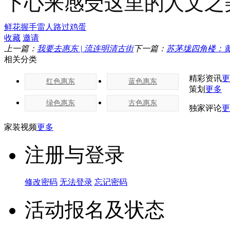
下心来感受这里的人文之
鲜花
握手
雷人
路过
鸡蛋
收藏
邀请
上一篇：
我要去惠东 | 流连明清古街
下一篇：
苏茅垅四角楼：
相关分类
精彩资讯
更
红色惠东
蓝色惠东
策划
更多
绿色惠东
古色惠东
独家评论
更
家装视频
更多
注册与登录
修改密码
无法登录
忘记密码
活动报名及状态